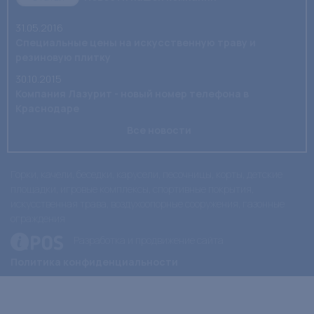
31.05.2016
Специальные цены на искусственную траву и
резиновую плитку
30.10.2015
Компания Лазурит - новый номер телефона в
Краснодаре
Все новости
Горки, качели, беседки, карусели, песочницы, корты, детские
площадки, игровые комплексы, спортивные покрытия,
искусственная трава, воздухоопорные сооружения, газонные
ограждения
Разработка и продвижение сайта
Политика конфиденциальности